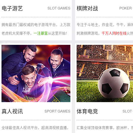
电子游艺
棋牌对战
SLOT GAMES
POKER
拥有最热门最权威的电子游戏平台，上万款
专注于斗地主，炸金花，牛牛，麻
老虎机大奖爆不停，
一注暴富
从这里开始！
刺激棋牌游戏，
千万人同时在线
火热
真人视讯
体育电竞
SPORT GAMES
SLOT
全球最佳真人视讯平台，超高清视频直播，
汇集全球顶级体育赛事，欧洲杯，