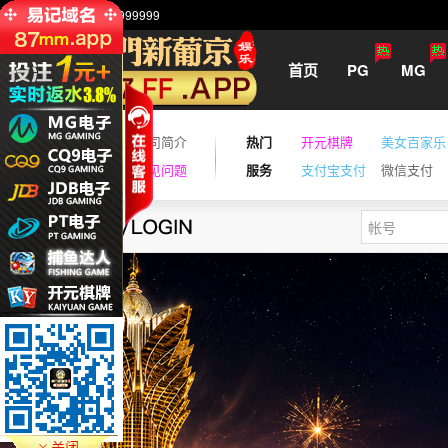
客服热线：+63 9495999999
首页
PG
MG
品牌
牌照展示
公司简介
热门
开元棋牌
美女百家乐
手机
下载中心
常见问题
服务
支付宝支付
微信支付
港澳政府网投牌照
菲律宾政府网投牌照
柬埔寨政府网投牌照